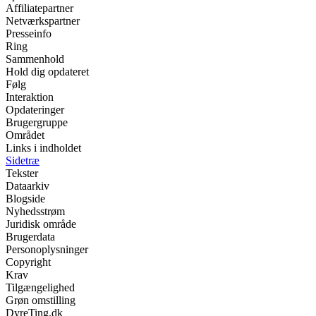
Affiliatepartner
Netværkspartner
Presseinfo
Ring
Sammenhold
Hold dig opdateret
Følg
Interaktion
Opdateringer
Brugergruppe
Området
Links i indholdet
Sidetræ
Tekster
Dataarkiv
Blogside
Nyhedsstrøm
Juridisk område
Brugerdata
Personoplysninger
Copyright
Krav
Tilgængelighed
Grøn omstilling
DyreTing.dk