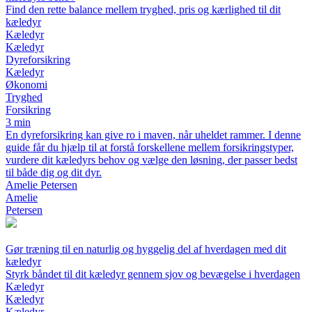
Find den rette balance mellem tryghed, pris og kærlighed til dit
kæledyr
Kæledyr
Kæledyr
Dyreforsikring
Kæledyr
Økonomi
Tryghed
Forsikring
3 min
En dyreforsikring kan give ro i maven, når uheldet rammer. I denne
guide får du hjælp til at forstå forskellene mellem forsikringstyper,
vurdere dit kæledyrs behov og vælge den løsning, der passer bedst
til både dig og dit dyr.
Amelie Petersen
Amelie
Petersen
Gør træning til en naturlig og hyggelig del af hverdagen med dit
kæledyr
Styrk båndet til dit kæledyr gennem sjov og bevægelse i hverdagen
Kæledyr
Kæledyr
Kæledyr