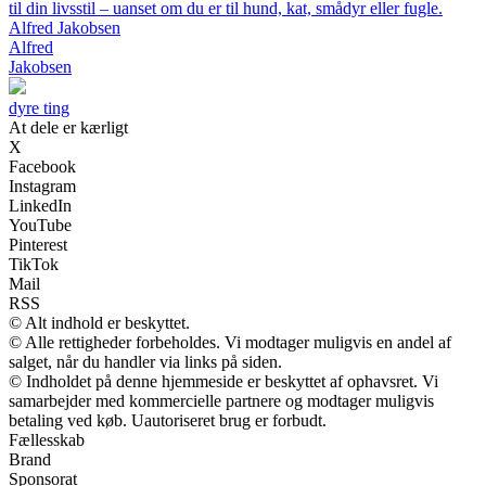
til din livsstil – uanset om du er til hund, kat, smådyr eller fugle.
Alfred Jakobsen
Alfred
Jakobsen
dyre ting
At dele er kærligt
X
Facebook
Instagram
LinkedIn
YouTube
Pinterest
TikTok
Mail
RSS
© Alt indhold er beskyttet.
© Alle rettigheder forbeholdes. Vi modtager muligvis en andel af
salget, når du handler via links på siden.
© Indholdet på denne hjemmeside er beskyttet af ophavsret. Vi
samarbejder med kommercielle partnere og modtager muligvis
betaling ved køb. Uautoriseret brug er forbudt.
Fællesskab
Brand
Sponsorat