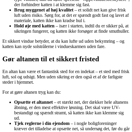
der forhindrer katten i at klemme sig fast.
Brug myggenet af høj kvalitet
– et solidt net kan give frisk
luft uden risiko. Sørg for, at det er spændt godt fast og lavet af
materiale, katten ikke kan kradse hul i.
Hold øje med katten
– især i starten, indtil du er sikker på, at
sikringen fungerer, og katten ikke forsøger at finde smuthuller.
Et sikkert vindue betyder, at du kan lufte ud uden bekymring – og
katten kan nyde solstrålerne i vindueskarmen uden fare.
Gør altanen til et sikkert fristed
En altan kan være et fantastisk sted for en indekat – et sted med frisk
luft, sol og udsigt. Men uden sikring er den også et af de farligste
steder i hjemmet.
For at gøre altanen tryg kan du:
Opsætte et altannet
– et stærkt net, der dækker hele altanens
åbning, er den mest effektive løsning. Det skal være UV-
bestandigt og spændt stramt, så katten ikke kan klemme sig
ud.
Tjek reglerne i din ejendom
– i nogle boligforeninger
kræver det tilladelse at opsætte net, så undersøg det, før du går