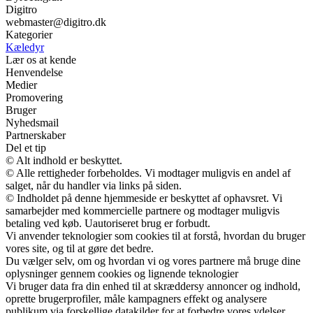
Digitro
webmaster@digitro.dk
Kategorier
Kæledyr
Lær os at kende
Henvendelse
Medier
Promovering
Bruger
Nyhedsmail
Partnerskaber
Del et tip
© Alt indhold er beskyttet.
© Alle rettigheder forbeholdes. Vi modtager muligvis en andel af
salget, når du handler via links på siden.
© Indholdet på denne hjemmeside er beskyttet af ophavsret. Vi
samarbejder med kommercielle partnere og modtager muligvis
betaling ved køb. Uautoriseret brug er forbudt.
Vi anvender teknologier som cookies til at forstå, hvordan du bruger
vores site, og til at gøre det bedre.
Du vælger selv, om og hvordan vi og vores partnere må bruge dine
oplysninger gennem cookies og lignende teknologier
Vi bruger data fra din enhed til at skræddersy annoncer og indhold,
oprette brugerprofiler, måle kampagners effekt og analysere
publikum via forskellige datakilder for at forbedre vores ydelser