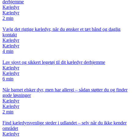
derhjemme
Kæledyr
Kæledyr
2 min
Vælg det rigtige kæledyr, når du ønsker et tæt bånd og daglig
kontakt
Kæledyr
Kæledyr
4 min
Lav sjovt og sikkert legetøj til dit kæledyr derhjemme
Kæledyr
Kæledyr
6 min
Når barnet elsker dyr, men har allergi – sådan støtter du og finder
gode løsninger
Kæledyr
Kæledyr
2 min
Find kæledyrsvenlige steder i udlandet – selv når du ikke kender
området
Kæledyr