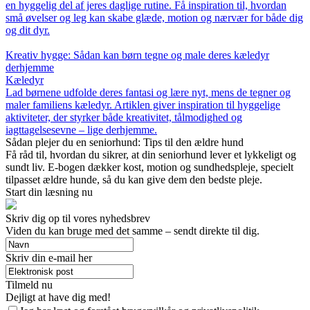
en hyggelig del af jeres daglige rutine. Få inspiration til, hvordan
små øvelser og leg kan skabe glæde, motion og nærvær for både dig
og dit dyr.
Kreativ hygge: Sådan kan børn tegne og male deres kæledyr
derhjemme
Kæledyr
Lad børnene udfolde deres fantasi og lære nyt, mens de tegner og
maler familiens kæledyr. Artiklen giver inspiration til hyggelige
aktiviteter, der styrker både kreativitet, tålmodighed og
iagttagelsesevne – lige derhjemme.
Sådan plejer du en seniorhund: Tips til den ældre hund
Få råd til, hvordan du sikrer, at din seniorhund lever et lykkeligt og
sundt liv. E-bogen dækker kost, motion og sundhedspleje, specielt
tilpasset ældre hunde, så du kan give dem den bedste pleje.
Start din læsning nu
Skriv dig op til vores nyhedsbrev
Viden du kan bruge med det samme – sendt direkte til dig.
Skriv din e-mail her
Tilmeld nu
Dejligt at have dig med!