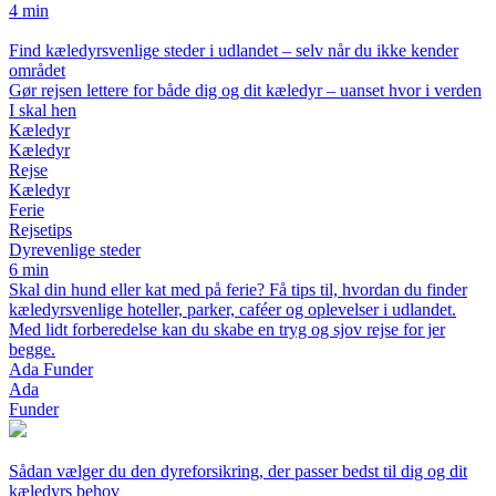
4 min
Find kæledyrsvenlige steder i udlandet – selv når du ikke kender
området
Gør rejsen lettere for både dig og dit kæledyr – uanset hvor i verden
I skal hen
Kæledyr
Kæledyr
Rejse
Kæledyr
Ferie
Rejsetips
Dyrevenlige steder
6 min
Skal din hund eller kat med på ferie? Få tips til, hvordan du finder
kæledyrsvenlige hoteller, parker, caféer og oplevelser i udlandet.
Med lidt forberedelse kan du skabe en tryg og sjov rejse for jer
begge.
Ada Funder
Ada
Funder
Sådan vælger du den dyreforsikring, der passer bedst til dig og dit
kæledyrs behov