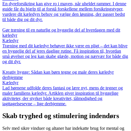
En dyreforsikring kan give ro i maven, når uheldet rammer. I denne
guide får du hjælp til at forstå forskellene mellem forsikringstyper,
vurdere dit kæledyrs behov og vælge den løsning, der passer bedst
til både dig og dit dyr.
Gør træning til en naturlig og hyggelig del af hverdagen med dit
kæledyr
Kæledyr
Træning med dit kæledyr behøver ikke være en pligt – det kan blive
en hyggelig del af jeres daglige rutine. Få inspiration til, hvordan
små øvelser og leg kan skabe glæde, motion og nærvær for både dig
og dit dyr.
Kreativ hygge: Sådan kan børn tegne og male deres kæledyr
derhjemme
Kæledyr
Lad børnene udfolde deres fantasi og lære nyt, mens de tegner og
maler familiens kæledyr. Artiklen giver inspiration til hyggelige
aktiviteter, der styrker både kreativitet, tålmodighed og
iagttagelsesevne – lige derhjemme.
Skab tryghed og stimulering indendørs
Selv med sikre vinduer og altaner har indekatte brug for mental og