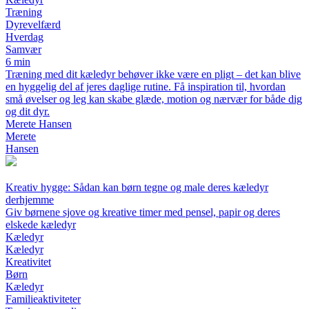
Træning
Dyrevelfærd
Hverdag
Samvær
6 min
Træning med dit kæledyr behøver ikke være en pligt – det kan blive
en hyggelig del af jeres daglige rutine. Få inspiration til, hvordan
små øvelser og leg kan skabe glæde, motion og nærvær for både dig
og dit dyr.
Merete Hansen
Merete
Hansen
Kreativ hygge: Sådan kan børn tegne og male deres kæledyr
derhjemme
Giv børnene sjove og kreative timer med pensel, papir og deres
elskede kæledyr
Kæledyr
Kæledyr
Kreativitet
Børn
Kæledyr
Familieaktiviteter