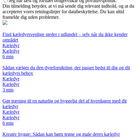
Jeg har læst og forstået brugervilkår og privatlivspolitik.
Din tilmelding betyder, at vi må sende dig relevant indhold, og at du
accepterer vores retningslinjer for databeskyttelse. Du kan altid
framelde dig uden problemer.
Find kæledyrsvenlige steder i udlandet – selv når du ikke kender
området
Kæledyr
Kæledyr
6 min
Sådan vælger du den dyreforsikring, der passer bedst til dig og dit
kæledyrs behov
Kæledyr
Kæledyr
3 min
Gør træning til en naturlig og hyggelig del af hverdagen med dit
kæledyr
Kæledyr
Kæledyr
6 min
Kreativ hygge: Sådan kan børn tegne og male deres kæledyr