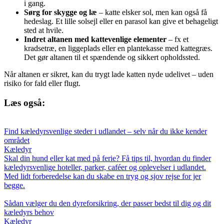
i gang.
Sørg for skygge og læ
– katte elsker sol, men kan også få
hedeslag. Et lille solsejl eller en parasol kan give et behageligt
sted at hvile.
Indret altanen med kattevenlige elementer
– fx et
kradsetræ, en liggeplads eller en plantekasse med kattegræs.
Det gør altanen til et spændende og sikkert opholdssted.
Når altanen er sikret, kan du trygt lade katten nyde udelivet – uden
risiko for fald eller flugt.
Læs også:
Find kæledyrsvenlige steder i udlandet – selv når du ikke kender
området
Kæledyr
Skal din hund eller kat med på ferie? Få tips til, hvordan du finder
kæledyrsvenlige hoteller, parker, caféer og oplevelser i udlandet.
Med lidt forberedelse kan du skabe en tryg og sjov rejse for jer
begge.
Sådan vælger du den dyreforsikring, der passer bedst til dig og dit
kæledyrs behov
Kæledyr