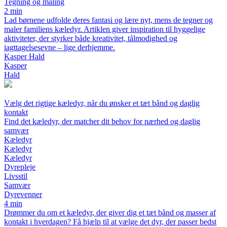
Tegning og maling
2 min
Lad børnene udfolde deres fantasi og lære nyt, mens de tegner og
maler familiens kæledyr. Artiklen giver inspiration til hyggelige
aktiviteter, der styrker både kreativitet, tålmodighed og
iagttagelsesevne – lige derhjemme.
Kasper Hald
Kasper
Hald
Vælg det rigtige kæledyr, når du ønsker et tæt bånd og daglig
kontakt
Find det kæledyr, der matcher dit behov for nærhed og daglig
samvær
Kæledyr
Kæledyr
Kæledyr
Dyrepleje
Livsstil
Samvær
Dyrevenner
4 min
Drømmer du om et kæledyr, der giver dig et tæt bånd og masser af
kontakt i hverdagen? Få hjælp til at vælge det dyr, der passer bedst