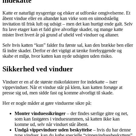
indekatte
Katte er naturligt nysgerrige og elsker at udforske omgivelserne. Et
åbent vindue eller en altandør kan virke som en uimodståelig
invitation til frisk luft og udsigt – men det kan hurtigt ende galt. Selv
fra lave etager kan et fald give alvorlige skader, og mange katte
mister livet hvert år på grund af uheld ved vinduer og altaner.
Selv hvis katten “kun” falder fra første sal, kan den brække ben eller
få indre skader. Derfor er det vigtigt at tænke forebyggende og
skabe et miljø, hvor katten kan nyde udsigten uden risiko.
Sikkerhed ved vinduer
Vinduer er en af de største risikofaktorer for indekatte – især
vippevinduer. Når et vindue står på klem, kan katten forsøge at
presse sig ud, men sidde fast og komme alvorligt til skade.
Her er nogle måder at gøre vinduerne sikre på:
Monter vinduessikringer
– der findes særlige gitre og net,
som kan fastgøres i vinduesrammen, så katten ikke kan
komme ud, selv når vinduet står åbent.
Undgå vippevinduer uden beskyttelse
– hvis du har denne
type vinduer, kan du købe specielle “vippevinduesbeskyttere”,