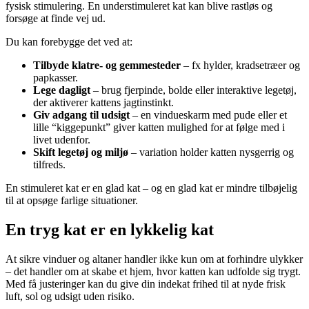
fysisk stimulering. En understimuleret kat kan blive rastløs og
forsøge at finde vej ud.
Du kan forebygge det ved at:
Tilbyde klatre- og gemmesteder
– fx hylder, kradsetræer og
papkasser.
Lege dagligt
– brug fjerpinde, bolde eller interaktive legetøj,
der aktiverer kattens jagtinstinkt.
Giv adgang til udsigt
– en vindueskarm med pude eller et
lille “kiggepunkt” giver katten mulighed for at følge med i
livet udenfor.
Skift legetøj og miljø
– variation holder katten nysgerrig og
tilfreds.
En stimuleret kat er en glad kat – og en glad kat er mindre tilbøjelig
til at opsøge farlige situationer.
En tryg kat er en lykkelig kat
At sikre vinduer og altaner handler ikke kun om at forhindre ulykker
– det handler om at skabe et hjem, hvor katten kan udfolde sig trygt.
Med få justeringer kan du give din indekat frihed til at nyde frisk
luft, sol og udsigt uden risiko.