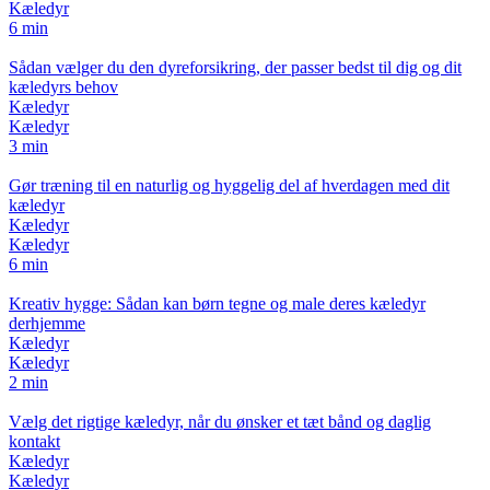
Kæledyr
6 min
Sådan vælger du den dyreforsikring, der passer bedst til dig og dit
kæledyrs behov
Kæledyr
Kæledyr
3 min
Gør træning til en naturlig og hyggelig del af hverdagen med dit
kæledyr
Kæledyr
Kæledyr
6 min
Kreativ hygge: Sådan kan børn tegne og male deres kæledyr
derhjemme
Kæledyr
Kæledyr
2 min
Vælg det rigtige kæledyr, når du ønsker et tæt bånd og daglig
kontakt
Kæledyr
Kæledyr