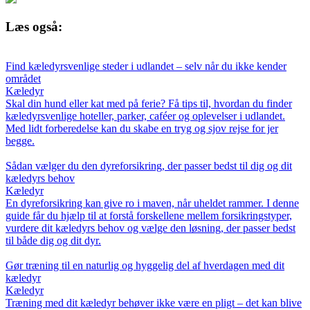
Læs også:
Find kæledyrsvenlige steder i udlandet – selv når du ikke kender
området
Kæledyr
Skal din hund eller kat med på ferie? Få tips til, hvordan du finder
kæledyrsvenlige hoteller, parker, caféer og oplevelser i udlandet.
Med lidt forberedelse kan du skabe en tryg og sjov rejse for jer
begge.
Sådan vælger du den dyreforsikring, der passer bedst til dig og dit
kæledyrs behov
Kæledyr
En dyreforsikring kan give ro i maven, når uheldet rammer. I denne
guide får du hjælp til at forstå forskellene mellem forsikringstyper,
vurdere dit kæledyrs behov og vælge den løsning, der passer bedst
til både dig og dit dyr.
Gør træning til en naturlig og hyggelig del af hverdagen med dit
kæledyr
Kæledyr
Træning med dit kæledyr behøver ikke være en pligt – det kan blive