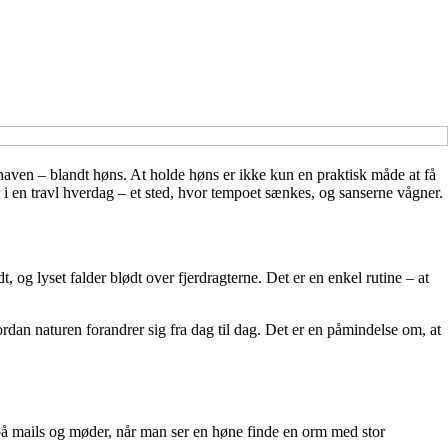
haven – blandt høns. At holde høns er ikke kun en praktisk måde at få
 i en travl hverdag – et sted, hvor tempoet sænkes, og sanserne vågner.
g lyset falder blødt over fjerdragterne. Det er en enkel rutine – at
an naturen forandrer sig fra dag til dag. Det er en påmindelse om, at
 på mails og møder, når man ser en høne finde en orm med stor