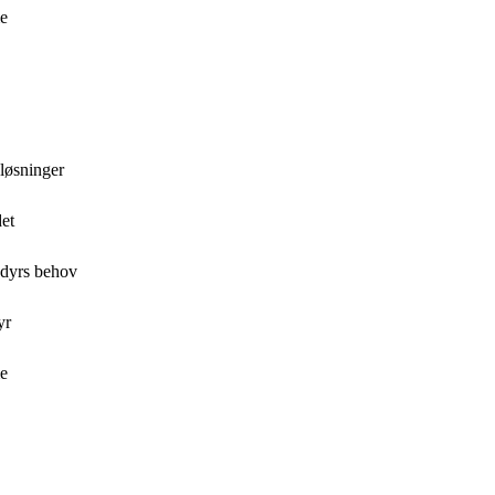
me
 løsninger
det
ledyrs behov
yr
me