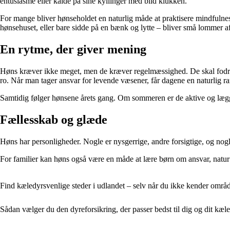
entusiasme eller kalde på sine kyllinger med blid klukken.
For mange bliver hønseholdet en naturlig måde at praktisere mindfulness
hønsehuset, eller bare sidde på en bænk og lytte – bliver små lommer 
En rytme, der giver mening
Høns kræver ikke meget, men de kræver regelmæssighed. De skal fodres, 
ro. Når man tager ansvar for levende væsener, får dagene en naturlig 
Samtidig følger hønsene årets gang. Om sommeren er de aktive og lægge
Fællesskab og glæde
Høns har personligheder. Nogle er nysgerrige, andre forsigtige, og nogle 
For familier kan høns også være en måde at lære børn om ansvar, natur
Find kæledyrsvenlige steder i udlandet – selv når du ikke kender områ
Sådan vælger du den dyreforsikring, der passer bedst til dig og dit kæ