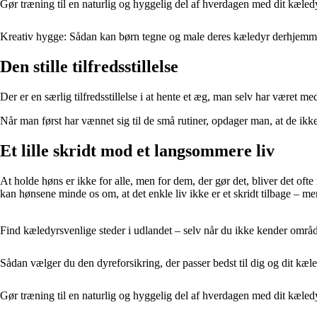
Gør træning til en naturlig og hyggelig del af hverdagen med dit kæled
Kreativ hygge: Sådan kan børn tegne og male deres kæledyr derhjem
Den stille tilfredsstillelse
Der er en særlig tilfredsstillelse i at hente et æg, man selv har været 
Når man først har vænnet sig til de små rutiner, opdager man, at de ikke ta
Et lille skridt mod et langsommere liv
At holde høns er ikke for alle, men for dem, der gør det, bliver det oft
kan hønsene minde os om, at det enkle liv ikke er et skridt tilbage – me
Find kæledyrsvenlige steder i udlandet – selv når du ikke kender områ
Sådan vælger du den dyreforsikring, der passer bedst til dig og dit kæ
Gør træning til en naturlig og hyggelig del af hverdagen med dit kæled