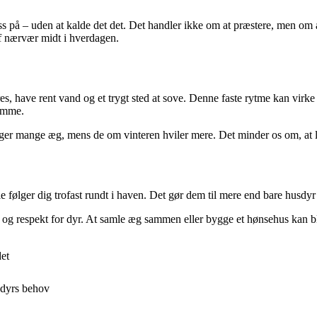
 på – uden at kalde det det. Det handler ikke om at præstere, men om at 
af nærvær midt i hverdagen.
have rent vand og et trygt sted at sove. Denne faste rytme kan virke f
ramme.
r mange æg, mens de om vinteren hviler mere. Det minder os om, at live
følger dig trofast rundt i haven. Det gør dem til mere end bare husdyr – 
 og respekt for dyr. At samle æg sammen eller bygge et hønsehus kan bl
det
ledyrs behov