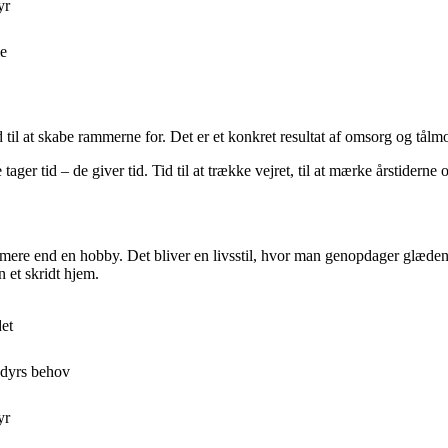
yr
me
med til at skabe rammerne for. Det er et konkret resultat af omsorg og tå
ger tid – de giver tid. Tid til at trække vejret, til at mærke årstiderne og
e mere end en hobby. Det bliver en livsstil, hvor man genopdager glæden v
n et skridt hjem.
det
ledyrs behov
yr