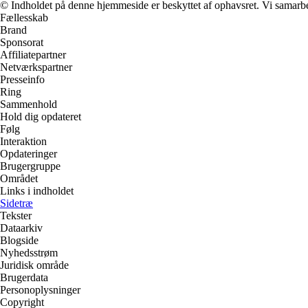
© Indholdet på denne hjemmeside er beskyttet af ophavsret. Vi samarbe
Fællesskab
Brand
Sponsorat
Affiliatepartner
Netværkspartner
Presseinfo
Ring
Sammenhold
Hold dig opdateret
Følg
Interaktion
Opdateringer
Brugergruppe
Området
Links i indholdet
Sidetræ
Tekster
Dataarkiv
Blogside
Nyhedsstrøm
Juridisk område
Brugerdata
Personoplysninger
Copyright