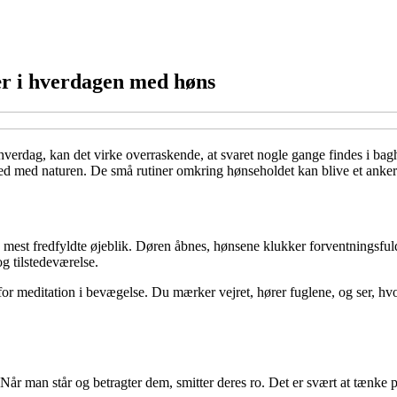
ær i hverdagen med høns
hverdag, kan det virke overraskende, at svaret nogle gange findes i bag
thed med naturen. De små rutiner omkring hønseholdet kan blive et anker
 fredfyldte øjeblik. Døren åbnes, hønsene klukker forventningsfuldt, o
g tilstedeværelse.
meditation i bevægelse. Du mærker vejret, hører fuglene, og ser, hvord
Når man står og betragter dem, smitter deres ro. Det er svært at tænke