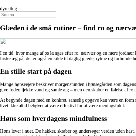
dyre ting
Glæden i de små rutiner – find ro og nærv
I en tid, hvor mange af os længes efter ro, nærvær og en mere jordnær 
friske æg på; det er også en kilde til daglig glæde, rytme og forbunde
En stille start på dagen
Mange hønseejere beskriver morgenstunden i hønsegården som dagens mest
give foder, tjekke vand og samle æg – men den skaber en følelse af ro o
At begynde dagen med en konkret, sanselig opgave kan være en form for 
livet ikke altid behøver at være effektivt for at være meningsfuldt.
Høns som hverdagens mindfulness
Høns lever i nuet. De hakker, skraber og undersøger verden uden hast. 