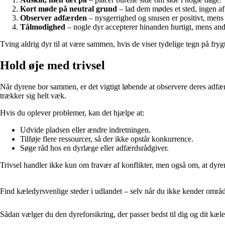
Kort møde på neutral grund
– lad dem mødes et sted, ingen af
Observer adfærden
– nysgerrighed og snusen er positivt, mens 
Tålmodighed
– nogle dyr accepterer hinanden hurtigt, mens and
Tving aldrig dyr til at være sammen, hvis de viser tydelige tegn på frygt
Hold øje med trivsel
Når dyrene bor sammen, er det vigtigt løbende at observere deres adfærd. 
trækker sig helt væk.
Hvis du oplever problemer, kan det hjælpe at:
Udvide pladsen eller ændre indretningen.
Tilføje flere ressourcer, så der ikke opstår konkurrence.
Søge råd hos en dyrlæge eller adfærdsrådgiver.
Trivsel handler ikke kun om fravær af konflikter, men også om, at dyren
Find kæledyrsvenlige steder i udlandet – selv når du ikke kender områ
Sådan vælger du den dyreforsikring, der passer bedst til dig og dit kæ