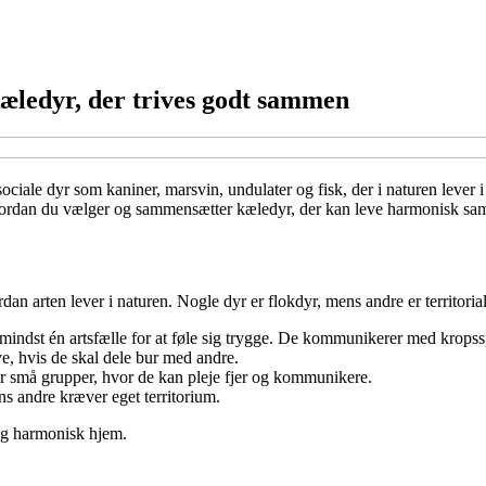
kæledyr, der trives godt sammen
ociale dyr som kaniner, marsvin, undulater og fisk, der i naturen lever
, hvordan du vælger og sammensætter kæledyr, der kan leve harmonisk s
vordan arten lever i naturen. Nogle dyr er flokdyr, mens andre er territori
 mindst én artsfælle for at føle sig trygge. De kommunikerer med krops
, hvis de skal dele bur med andre.
ler små grupper, hvor de kan pleje fjer og kommunikere.
ns andre kræver eget territorium.
 og harmonisk hjem.