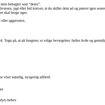
 dem betragter som “deres”.
hvæsen, jagt eller bid kræver, at du skiller dem ad og prøver igen sener
re skal bruge uger.
 eller aggression.
Tegn på, at alt fungerer, er rolige bevægelser, fælles hvile og gensidig 
e viser naturlig, nysgerrig adfærd.
det
ledyrs behov