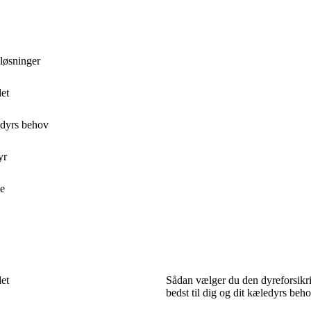
 løsninger
det
ledyrs behov
yr
me
det
Sådan vælger du den dyreforsikri
bedst til dig og dit kæledyrs beh