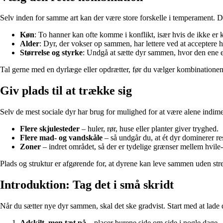
Selv inden for samme art kan der være store forskelle i temperament. De
Køn
: To hanner kan ofte komme i konflikt, især hvis de ikke er
Alder
: Dyr, der vokser op sammen, har lettere ved at acceptere hi
Størrelse og styrke
: Undgå at sætte dyr sammen, hvor den ene er
Tal gerne med en dyrlæge eller opdrætter, før du vælger kombinationen.
Giv plads til at trække sig
Selv de mest sociale dyr har brug for mulighed for at være alene indimelle
Flere skjulesteder
– huler, rør, huse eller planter giver tryghed.
Flere mad- og vandskåle
– så undgår du, at ét dyr dominerer re
Zoner
– indret området, så der er tydelige grænser mellem hvile-
Plads og struktur er afgørende for, at dyrene kan leve sammen uden stre
Introduktion: Tag det i små skridt
Når du sætter nye dyr sammen, skal det ske gradvist. Start med at lade 
Adskilt, men tæt på
– placer burene side om side i nogle dage.