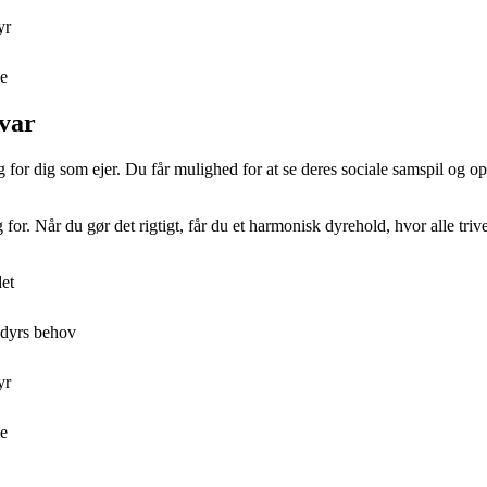
yr
me
svar
 for dig som ejer. Du får mulighed for at se deres sociale samspil og o
ug for. Når du gør det rigtigt, får du et harmonisk dyrehold, hvor alle tri
det
ledyrs behov
yr
me