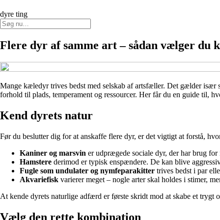
dyre ting
Flere dyr af samme art – sådan vælger du 
Mange kæledyr trives bedst med selskab af artsfæller. Det gælder især s
forhold til plads, temperament og ressourcer. Her får du en guide til
Kend dyrets natur
Før du beslutter dig for at anskaffe flere dyr, er det vigtigt at forstå, h
Kaniner og marsvin
er udprægede sociale dyr, der har brug for
Hamstere
derimod er typisk enspændere. De kan blive aggressive
Fugle som undulater og nymfeparakitter
trives bedst i par el
Akvariefisk
varierer meget – nogle arter skal holdes i stimer, me
At kende dyrets naturlige adfærd er første skridt mod at skabe et trygt
Vælg den rette kombination