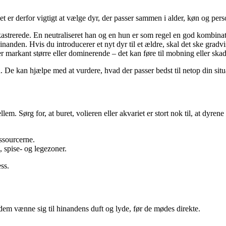
t er derfor vigtigt at vælge dyr, der passer sammen i alder, køn og pers
 kastrerede. En neutraliseret han og en hun er som regel en god kombin
nanden. Hvis du introducerer et nyt dyr til et ældre, skal det ske gradvi
 markant større eller dominerende – det kan føre til mobning eller skad
 De kan hjælpe med at vurdere, hvad der passer bedst til netop din situ
m. Sørg for, at buret, volieren eller akvariet er stort nok til, at dyrene
ssourcerne.
, spise- og legezoner.
ss.
dem vænne sig til hinandens duft og lyde, før de mødes direkte.