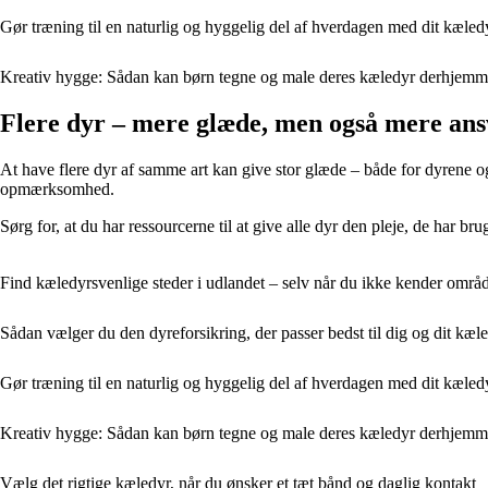
Gør træning til en naturlig og hyggelig del af hverdagen med dit kæled
Kreativ hygge: Sådan kan børn tegne og male deres kæledyr derhjem
Flere dyr – mere glæde, men også mere an
At have flere dyr af samme art kan give stor glæde – både for dyrene og
opmærksomhed.
Sørg for, at du har ressourcerne til at give alle dyr den pleje, de har br
Find kæledyrsvenlige steder i udlandet – selv når du ikke kender områ
Sådan vælger du den dyreforsikring, der passer bedst til dig og dit kæ
Gør træning til en naturlig og hyggelig del af hverdagen med dit kæled
Kreativ hygge: Sådan kan børn tegne og male deres kæledyr derhjem
Vælg det rigtige kæledyr, når du ønsker et tæt bånd og daglig kontakt